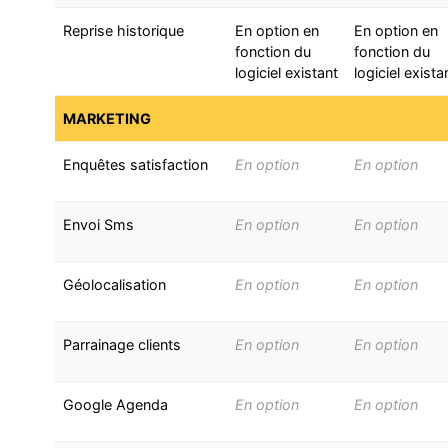
Reprise historique
En option en
En option en
fonction du
fonction du
logiciel existant
logiciel exista
MARKETING
Enquêtes satisfaction
En option
En option
Envoi Sms
En option
En option
Géolocalisation
En option
En option
Parrainage clients
En option
En option
Google Agenda
En option
En option